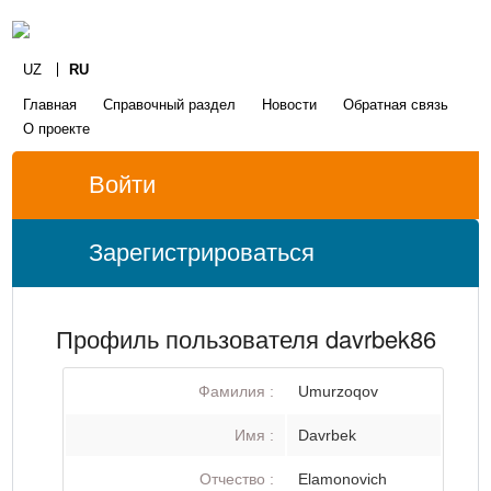
UZ
RU
Главная
Справочный раздел
Новости
Обратная связь
О проекте
Войти
Зарегистрироваться
Профиль пользователя davrbek86
Фамилия :
Umurzoqov
Имя :
Davrbek
Отчество :
Elamonovich